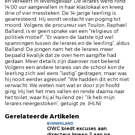
en verkeert in levensgevaar. De lerares werd rond
14.00 uur aangevallen in haar klaslokaal en kreeg
drie of vier messteken. De 14-jarige leerling is
gearresteerd. Hij wordt verdacht van poging tot
moord. Volgens de procureur van Toulon, Raphaël
Balland, is er geen sprake van een “religieus of
politiek motief”. “Er waren de laatste tijd wel
spanningen tussen de lerares en de leerling”, aldus
Balland. De jongen nam het de lerares meer
bepaald kwalijk dat ze over hem aangifte had
gedaan. Meer details zijn daarover niet bekend.
Volgens een andere lerares van de school kon de
leerling zich wel eens “lastig” gedragen, maar was
hij nooit eerder agressief. “We hadden dit echt niet
verwacht. We weten niet wat er door zijn hoofd
ging. Hij liet het mes vallen en rende daarna naar
het toilet, waar hij al huilend zei: “Ik heb mijn
lerares neergestoken”, getuigt ze.
(HLN)
Gerelateerde Artikelen
BINNENLAND
OWC biedt excuses aan
directeur Imeao 2 aan na