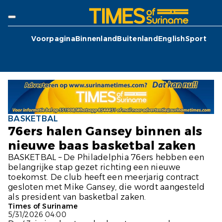
Voorpagina
Binnenland
Buitenland
English
Sport
BASKETBAL
76ers halen Gansey binnen als
nieuwe baas basketbal zaken
BASKETBAL – De Philadelphia 76ers hebben een
belangrijke stap gezet richting een nieuwe
toekomst. De club heeft een meerjarig contract
gesloten met Mike Gansey, die wordt aangesteld
als president van basketbal zaken.
Times of Suriname
5/31/2026 04:00