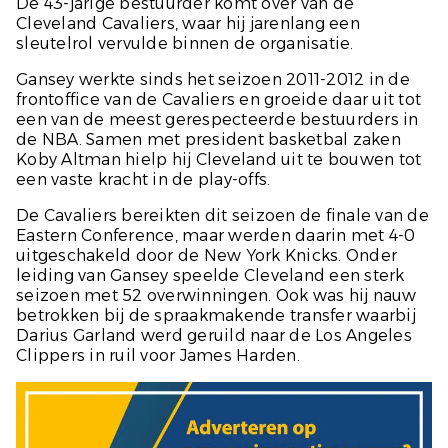
De 43-jarige bestuurder komt over van de
Cleveland Cavaliers, waar hij jarenlang een
sleutelrol vervulde binnen de organisatie.
Gansey werkte sinds het seizoen 2011-2012 in de
frontoffice van de Cavaliers en groeide daar uit tot
een van de meest gerespecteerde bestuurders in
de NBA. Samen met president basketbal zaken
Koby Altman hielp hij Cleveland uit te bouwen tot
een vaste kracht in de play-offs.
De Cavaliers bereikten dit seizoen de finale van de
Eastern Conference, maar werden daarin met 4-0
uitgeschakeld door de New York Knicks. Onder
leiding van Gansey speelde Cleveland een sterk
seizoen met 52 overwinningen. Ook was hij nauw
betrokken bij de spraakmakende transfer waarbij
Darius Garland werd geruild naar de Los Angeles
Clippers in ruil voor James Harden.