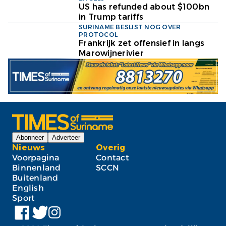
US has refunded about $100bn
in Trump tariffs
SURINAME BESLIST NOG OVER
PROTOCOL
Frankrijk zet offensief in langs
Marowijnerivier
Abonneer
Adverteer
Nieuws
Overig
Voorpagina
Contact
Binnenland
SCCN
Buitenland
English
Sport