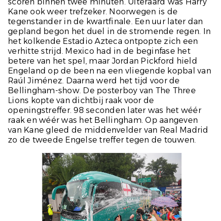
scoren binnen twee minuten. Uiteraard was Harry
Kane ook weer trefzeker. Noorwegen is de
tegenstander in de kwartfinale. Een uur later dan
gepland begon het duel in de stromende regen. In
het kolkende Estadio Azteca ontpopte zich een
verhitte strijd. Mexico had in de beginfase het
betere van het spel, maar Jordan Pickford hield
Engeland op de been na een vliegende kopbal van
Raúl Jiménez. Daarna werd het tijd voor de
Bellingham-show. De posterboy van The Three
Lions kopte van dichtbij raak voor de
openingstreffer. 98 seconden later was het wéér
raak en wéér was het Bellingham. Op aangeven
van Kane gleed de middenvelder van Real Madrid
zo de tweede Engelse treffer tegen de touwen.