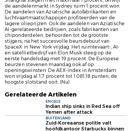
Shanghai stegen met maximaal 1 procent, terwijl
de aandelenmarkt in Sydney ruim 1 procent won.
De aandelen van Aziatische autofabrikanten en
luchtvaartmaatschappijen profiteerden van de
lagere olieprijzen. Ook de aandelen van Aziatische
AI-gerelateerde bedrijven, zoals fabrikanten van
chiponderdelen, behoorden tot de grootste
stijgers, na het succesvolle beursdebuut van
SpaceX in New York vrijdag. Het ruimtevaart-, AI-
en satellietbedrijf van Elon Musk steeg op de
eerste handelsdag met 19 procent. De Europese
beurzen stevenen maandag ook af op
openingswinsten. De AEX-index in Amsterdam
won vrijdag al 1,7 procent tot 1.081,18 punten, de
hoogste slotstand ooit. (
Nu
)
Gerelateerde Artikelen
ENGELS
Indian ship sinks in Red Sea off
Yemen after attack
BUITENLAND
Zuid-Koreaanse politie valt
hoofdkantoor Starbucks binnen