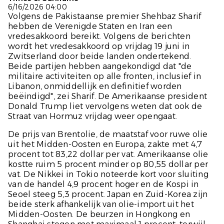
6/16/2026 04:00
Volgens de Pakistaanse premier Shehbaz Sharif
hebben de Verenigde Staten en Iran een
vredesakkoord bereikt. Volgens de berichten
wordt het vredesakkoord op vrijdag 19 juni in
Zwitserland door beide landen ondertekend.
Beide partijen hebben aangekondigd dat "de
militaire activiteiten op alle fronten, inclusief in
Libanon, onmiddellijk en definitief worden
beëindigd", zei Sharif. De Amerikaanse president
Donald Trump liet vervolgens weten dat ook de
Straat van Hormuz vrijdag weer opengaat.
De prijs van Brentolie, de maatstaf voor ruwe olie
uit het Midden-Oosten en Europa, zakte met 4,7
procent tot 83,22 dollar per vat. Amerikaanse olie
kostte ruim 5 procent minder op 80,55 dollar per
vat. De Nikkei in Tokio noteerde kort voor sluiting
van de handel 4,9 procent hoger en de Kospi in
Seoel steeg 5,3 procent. Japan en Zuid-Korea zijn
beide sterk afhankelijk van olie-import uit het
Midden-Oosten. De beurzen in Hongkong en