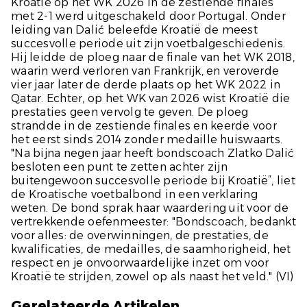
Kroatië op het WK 2026 in de zestiende finales
met 2-1 werd uitgeschakeld door Portugal. Onder
leiding van Dalić beleefde Kroatië de meest
succesvolle periode uit zijn voetbalgeschiedenis.
Hij leidde de ploeg naar de finale van het WK 2018,
waarin werd verloren van Frankrijk, en veroverde
vier jaar later de derde plaats op het WK 2022 in
Qatar. Echter, op het WK van 2026 wist Kroatië die
prestaties geen vervolg te geven. De ploeg
strandde in de zestiende finales en keerde voor
het eerst sinds 2014 zonder medaille huiswaarts.
"Na bijna negen jaar heeft bondscoach Zlatko Dalić
besloten een punt te zetten achter zijn
buitengewoon succesvolle periode bij Kroatië”, liet
de Kroatische voetbalbond in een verklaring
weten. De bond sprak haar waardering uit voor de
vertrekkende oefenmeester: "Bondscoach, bedankt
voor alles: de overwinningen, de prestaties, de
kwalificaties, de medailles, de saamhorigheid, het
respect en je onvoorwaardelijke inzet om voor
Kroatië te strijden, zowel op als naast het veld." (
VI
)
Gerelateerde Artikelen