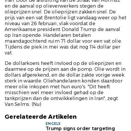
Iran. Door de afsluiting van de Straat van Hormuz
en de aanval op olieverwerkers stegen de
olieprijzen snel. De olieprijzen zakken snel. De
prijs van een vat Brentolie ligt vandaag weer op het
niveau van 26 februari, vlak voordat de
Amerikaanse president Donald Trump de aanval
op Iran opende. Handelaren betalen
maandagochtend ruim 71 dollar voor een vat olie.
Tijdens de piek in mei was dat nog 114 dollar per
vat.
De dollarkoers heeft invloed op de olieprijzen en
daarmee op de prijzen aan de pomp. Olie wordt in
dollars afgerekend, en de dollar zakte vorige week
sterk in waarde. Oliehandelaren konden daardoor
meer olie inkopen met hun euro's. "Dit heeft
misschien wel meer invloed gehad op de
tankprijzen dan de ontwikkelingen in Iran", zegt
Van Selms. (
Nu
)
Gerelateerde Artikelen
ENGELS
Trump signs order targeting