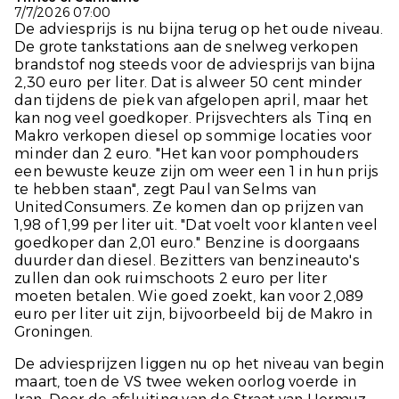
7/7/2026 07:00
De adviesprijs is nu bijna terug op het oude niveau.
De grote tankstations aan de snelweg verkopen
brandstof nog steeds voor de adviesprijs van bijna
2,30 euro per liter. Dat is alweer 50 cent minder
dan tijdens de piek van afgelopen april, maar het
kan nog veel goedkoper. Prijsvechters als Tinq en
Makro verkopen diesel op sommige locaties voor
minder dan 2 euro. "Het kan voor pomphouders
een bewuste keuze zijn om weer een 1 in hun prijs
te hebben staan", zegt Paul van Selms van
UnitedConsumers. Ze komen dan op prijzen van
1,98 of 1,99 per liter uit. "Dat voelt voor klanten veel
goedkoper dan 2,01 euro." Benzine is doorgaans
duurder dan diesel. Bezitters van benzineauto's
zullen dan ook ruimschoots 2 euro per liter
moeten betalen. Wie goed zoekt, kan voor 2,089
euro per liter uit zijn, bijvoorbeeld bij de Makro in
Groningen.
De adviesprijzen liggen nu op het niveau van begin
maart, toen de VS twee weken oorlog voerde in