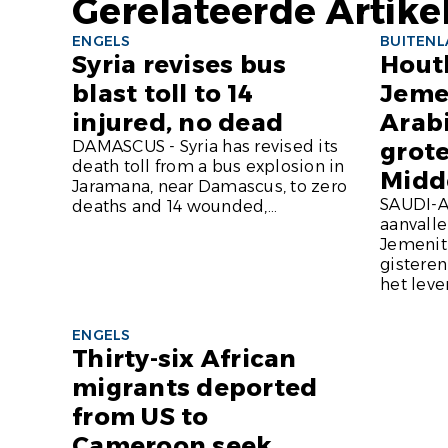
Gerelateerde Artike
ENGELS
BUITEN
Syria revises bus
Houth
blast toll to 14
Jeme
injured, no dead
Arabi
DAMASCUS - Syria has revised its
grote
death toll from a bus explosion in
Midd
Jaramana, near Damascus, to zero
SAUDI-A
deaths and 14 wounded,...
aanvall
Jemeniti
gisteren
het lev
ENGELS
Thirty-six African
migrants deported
from US to
Cameroon seek