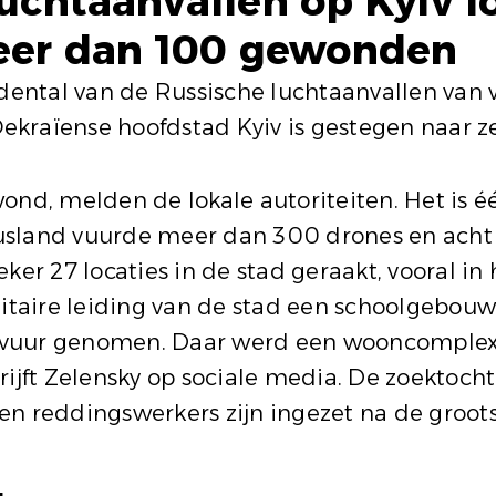
uchtaanvallen op Kyiv l
meer dan 100 gewonden
ental van de Russische luchtaanvallen van 
kraïense hoofdstad Kyiv is gestegen naar ze
ond, melden de lokale autoriteiten. Het is 
sland vuurde meer dan 300 drones en acht r
er 27 locaties in de stad geraakt, vooral in h
ilitaire leiding van de stad een schoolgebo
der vuur genomen. Daar werd een wooncompl
rijft Zelensky op sociale media. De zoektoch
n reddingswerkers zijn ingezet na de groots