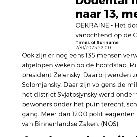
Dodental l
naar 13, 
OEKRAINE - Het dod
vanochtend op de Oe
Times of Suriname
7/31/2025 22:00
Ook zijn er nog eens 135 mensen verw
afgelopen weken op de hoofdstad. Ru
president Zelensky. Daarbij werden zek
Solomjansky. Daar zijn volgens de m
het district Svjatosjynsky werd on
bewoners onder het puin terecht, sch
gang. Meer dan 1200 politieagenten e
van Binnenlandse Zaken.
(NOS)