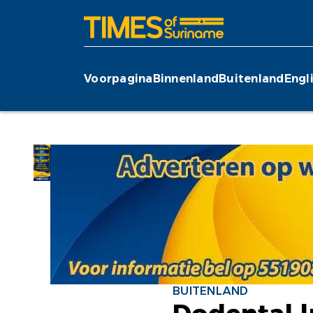
Voorpagina
Binnenland
Buitenland
Engl
BUITENLAND