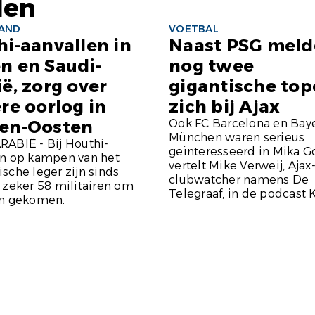
len
LAND
VOETBAL
i-aanvallen in
Naast PSG mel
n en Saudi-
nog twee
ë, zorg over
gigantische top
re oorlog in
zich bij Ajax
en-Oosten
Ook FC Barcelona en Bay
München waren serieus
RABIË - Bij Houthi-
geïnteresseerd in Mika G
en op kampen van het
vertelt Mike Verweij, Ajax
sche leger zijn sinds
clubwatcher namens De
 zeker 58 militairen om
Telegraaf, in de podcast K
en gekomen.