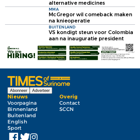
alternative medicines
MMA
McGregor wil comeback maken
na knieoperatie
BUITENLAND
VS kondigt steun voor Colombia
aan na inauguratie president
Abonneer
Adverteer
Nieuws
Overig
Voorpagina
Contact
Binnenland
SCCN
Buitenland
English
Sport