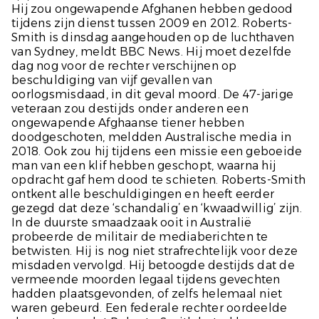
Hij zou ongewapende Afghanen hebben gedood
tijdens zijn dienst tussen 2009 en 2012. Roberts-
Smith is dinsdag aangehouden op de luchthaven
van Sydney, meldt
BBC News.
Hij moet dezelfde
dag nog voor de rechter verschijnen op
beschuldiging van vijf gevallen van
oorlogsmisdaad, in dit geval moord. De 47-jarige
veteraan zou destijds onder anderen een
ongewapende Afghaanse tiener hebben
doodgeschoten, meldden Australische media in
2018. Ook zou hij tijdens een missie een geboeide
man van een klif hebben geschopt, waarna hij
opdracht gaf hem dood te schieten. Roberts-Smith
ontkent alle beschuldigingen en heeft eerder
gezegd dat deze ‘schandalig’ en ‘kwaadwillig’ zijn.
In de duurste smaadzaak ooit in Australië
probeerde de militair de mediaberichten te
betwisten. Hij is nog niet strafrechtelijk voor deze
misdaden vervolgd. Hij betoogde destijds dat de
vermeende moorden legaal tijdens gevechten
hadden plaatsgevonden, of zelfs helemaal niet
waren gebeurd. Een federale rechter oordeelde