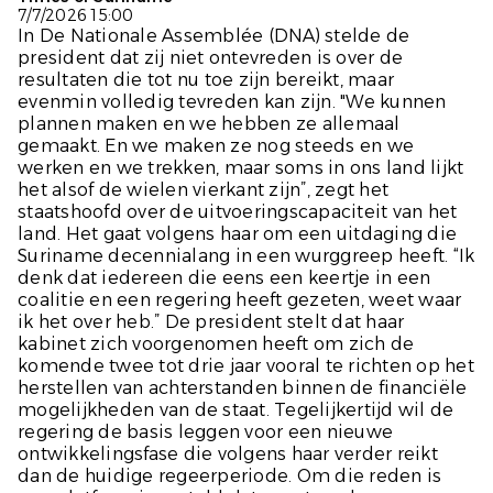
7/7/2026 15:00
In De Nationale Assemblée (DNA) stelde de
president dat zij niet ontevreden is over de
resultaten die tot nu toe zijn bereikt, maar
evenmin volledig tevreden kan zijn. "We kunnen
plannen maken en we hebben ze allemaal
gemaakt. En we maken ze nog steeds en we
werken en we trekken, maar soms in ons land lijkt
het alsof de wielen vierkant zijn”, zegt het
staatshoofd over de uitvoeringscapaciteit van het
land. Het gaat volgens haar om een uitdaging die
Suriname decennialang in een wurggreep heeft. “Ik
denk dat iedereen die eens een keertje in een
coalitie en een regering heeft gezeten, weet waar
ik het over heb.” De president stelt dat haar
kabinet zich voorgenomen heeft om zich de
komende twee tot drie jaar vooral te richten op het
herstellen van achterstanden binnen de financiële
mogelijkheden van de staat. Tegelijkertijd wil de
regering de basis leggen voor een nieuwe
ontwikkelingsfase die volgens haar verder reikt
dan de huidige regeerperiode. Om die reden is