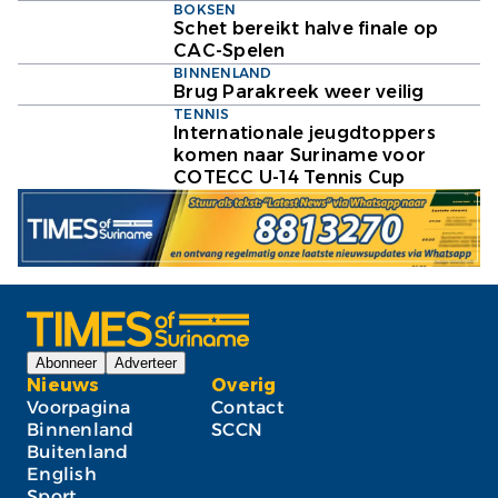
BOKSEN
Schet bereikt halve finale op
CAC-Spelen
BINNENLAND
Brug Parakreek weer veilig
TENNIS
Internationale jeugdtoppers
komen naar Suriname voor
COTECC U-14 Tennis Cup
Abonneer
Adverteer
Nieuws
Overig
Voorpagina
Contact
Binnenland
SCCN
Buitenland
English
Sport