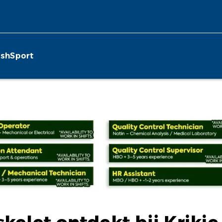
ish
Sport