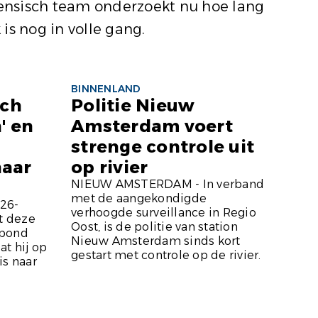
orensisch team onderzoekt nu hoe lang
 is nog in volle gang.
BINNENLAND
ich
Politie Nieuw
' en
Amsterdam voert
strenge controle uit
naar
op rivier
NIEUW AMSTERDAM - In verband
met de aangekondigde
26-
verhoogde surveillance in Regio
t deze
Oost, is de politie van station
 pond
Nieuw Amsterdam sinds kort
t hij op
gestart met controle op de rivier.
is naar