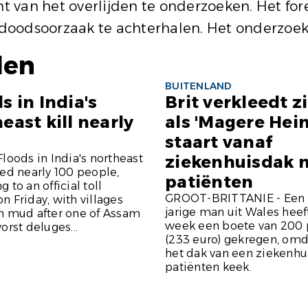
cht van het overlijden te onderzoeken. Het f
e doodsoorzaak te achterhalen. Het onderzoek
len
BUITENLAND
s in India's
Brit verkleedt z
east kill nearly
als 'Magere Hein
staart vanaf
Floods in India's northeast
ziekenhuisdak 
led nearly 100 people,
patiënten
 to an official toll
GROOT-BRITTANIE - Een 
n Friday, with villages
jarige man uit Wales heef
n mud after one of Assam
week een boete van 200
orst deluges...
(233 euro) gekregen, omda
het dak van een ziekenhu
patiënten keek.