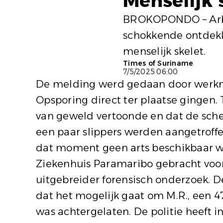
Menselijk 
BROKOPONDO – Arbe
schokkende ontdekk
menselijk skelet.
Times of Suriname
7/5/2025 06:00
De melding werd gedaan door werkne
Opsporing direct ter plaatse gingen. 
van geweld vertoonde en dat de sched
een paar slippers werden aangetroff
dat moment geen arts beschikbaar w
Ziekenhuis Paramaribo gebracht voor
uitgebreider forensisch onderzoek. D
dat het mogelijk gaat om M.R., een 47
was achtergelaten. De politie heeft 