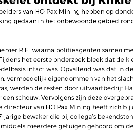
skelet ontdekt bij Krikie
iders van HO Pax Mining hebben op donder
ing gedaan in het onbewoonde gebied rond 
mer R.F., waarna politieagenten samen me
Tijdens het eerste onderzoek bleek dat de kl
elbasis intact was. Opvallend was dat in de
en, vermoedelijk eigendommen van het slach
as, werden de resten door uitvaartbedrijf 
 een schouw. Vervolgens zijn deze overgebr
e directeur van HO Pax Mining heeft zich bij
-jarige bewaker die bij collega’s bekendston
inmiddels meerdere getuigen gehoord om de i