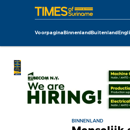
Voorpagina
Binnenland
Buitenland
Engl
BINNENLAND