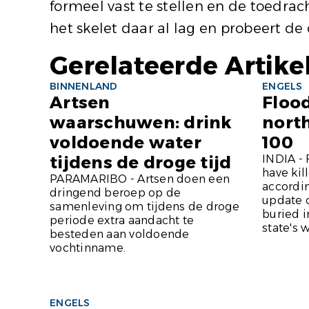
formeel vast te stellen en de toedra
het skelet daar al lag en probeert d
Gerelateerde Artike
BINNENLAND
ENGELS
Artsen
Flood
waarschuwen: drink
north
voldoende water
100
tijdens de droge tijd
INDIA - 
have kil
PARAMARIBO - Artsen doen een
according
dringend beroep op de
update o
samenleving om tijdens de droge
buried i
periode extra aandacht te
state's w
besteden aan voldoende
vochtinname.
ENGELS