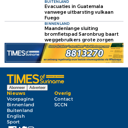
BUITENLAND
Evacuaties in Guatemala
vanwege uitbarsting vulkaan
Fuego
BINNENLAND
Maandenlange sluiting
bromfietspad Saronbrug baart
weggebruikers grote zorgen
Abonneer
Adverteer
Nieuws
Overig
Voorpagina
Contact
Binnenland
SCCN
Buitenland
English
Sport