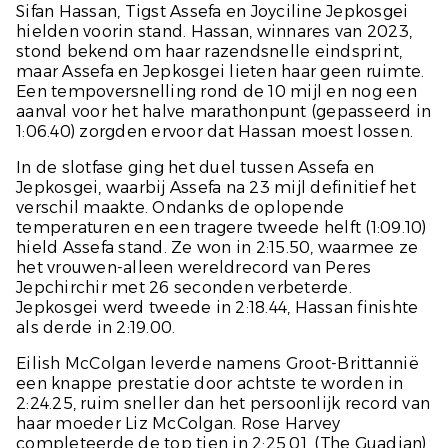
Sifan Hassan, Tigst Assefa en Joyciline Jepkosgei
hielden voorin stand. Hassan, winnares van 2023,
stond bekend om haar razendsnelle eindsprint,
maar Assefa en Jepkosgei lieten haar geen ruimte.
Een tempoversnelling rond de 10 mijl en nog een
aanval voor het halve marathonpunt (gepasseerd in
1:06.40) zorgden ervoor dat Hassan moest lossen.
In de slotfase ging het duel tussen Assefa en
Jepkosgei, waarbij Assefa na 23 mijl definitief het
verschil maakte. Ondanks de oplopende
temperaturen en een tragere tweede helft (1:09.10)
hield Assefa stand. Ze won in 2:15.50, waarmee ze
het vrouwen-alleen wereldrecord van Peres
Jepchirchir met 26 seconden verbeterde.
Jepkosgei werd tweede in 2:18.44, Hassan finishte
als derde in 2:19.00.
Eilish McColgan leverde namens Groot-Brittannië
een knappe prestatie door achtste te worden in
2:24.25, ruim sneller dan het persoonlijk record van
haar moeder Liz McColgan. Rose Harvey
completeerde de top tien in 2:25.01. (
The Guadian
)