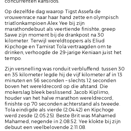
concurrenten kansloos.
Op dezelfde dag waarop Tigst Assefa de
vrouwenrace naar haar hand zette en olympisch
triatlonkampioen Alex Yee bij zijn
marathondebuut als veertiende finishte, greep
Sawe zijn moment bij de drankpost na 30
kilometer. Terwijl wereldtoppers als Eliud
Kipchoge en Tamirat Tola vertraagden om te
drinken, verhoogde de 29-jarige Keniaan juist het
tempo.
Zijn versnelling was ronduit verbluffend: tussen 30
en 35 kilometer legde hij de vijf kilometer af in 13
minuten en 56 seconden – slechts 12 seconden
boven het wereldrecord op die afstand. Die
mokerslag bleek beslissend. Jacob Kiplimo,
houder van het halve marathon wereldrecord,
finishte op 70 seconden achterstand als tweede.
Tola eindigde als vierde (2:04.42) en Kipchoge
werd zesde (2:05.25). Beste Brit was Mahamed
Mahamed, negende in 2:08.52. Yee klokte bij zijn
debuut een veelbelovende 2:11.08.