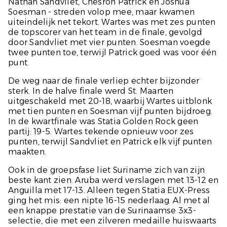
Nathan Sandvliet, Chesron Patrick en Joshua
Soesman - streden volop mee, maar kwamen
uiteindelijk net tekort. Wartes was met zes punten
de topscorer van het team in de finale, gevolgd
door Sandvliet met vier punten. Soesman voegde
twee punten toe, terwijl Patrick goed was voor één
punt.
De weg naar de finale verliep echter bijzonder
sterk. In de halve finale werd St. Maarten
uitgeschakeld met 20-18, waarbij Wartes uitblonk
met tien punten en Soesman vijf punten bijdroeg.
In de kwartfinale was Statia Golden Rock geen
partij: 19-5. Wartes tekende opnieuw voor zes
punten, terwijl Sandvliet en Patrick elk vijf punten
maakten.
Ook in de groepsfase liet Suriname zich van zijn
beste kant zien. Aruba werd verslagen met 13-12 en
Anguilla met 17-13. Alleen tegen Statia EUX-Press
ging het mis: een nipte 16-15 nederlaag. Al met al
een knappe prestatie van de Surinaamse 3x3-
selectie, die met een zilveren medaille huiswaarts