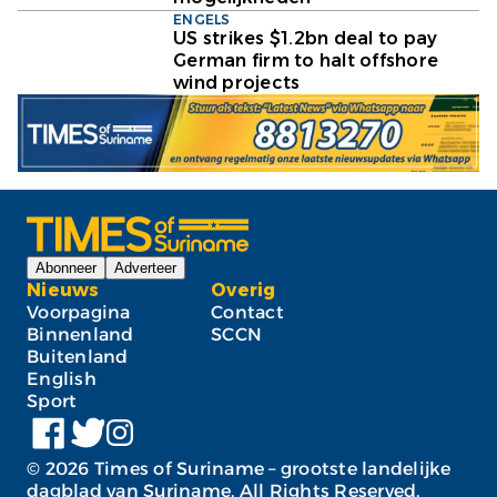
ENGELS
US strikes $1.2bn deal to pay
German firm to halt offshore
wind projects
Abonneer
Adverteer
Nieuws
Overig
Voorpagina
Contact
Binnenland
SCCN
Buitenland
English
Sport
©
2026
Times of Suriname – grootste landelijke
dagblad van Suriname. All Rights Reserved.