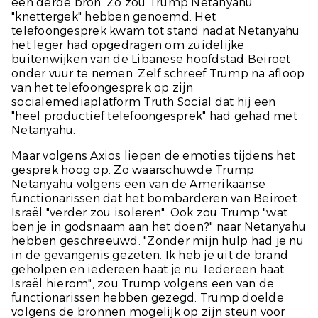
een derde bron. Zo zou Trump Netanyahu
"knettergek" hebben genoemd. Het
telefoongesprek kwam tot stand nadat Netanyahu
het leger had opgedragen om zuidelijke
buitenwijken van de Libanese hoofdstad Beiroet
onder vuur te nemen. Zelf schreef Trump na afloop
van het telefoongesprek op zijn
socialemediaplatform Truth Social dat hij een
"heel productief telefoongesprek" had gehad met
Netanyahu.
Maar volgens
Axios
liepen de emoties tijdens het
gesprek hoog op. Zo waarschuwde Trump
Netanyahu volgens een van de Amerikaanse
functionarissen dat het bombarderen van Beiroet
Israël "verder zou isoleren". Ook zou Trump "wat
ben je in godsnaam aan het doen?" naar Netanyahu
hebben geschreeuwd. "Zonder mijn hulp had je nu
in de gevangenis gezeten. Ik heb je uit de brand
geholpen en iedereen haat je nu. Iedereen haat
Israël hierom", zou Trump volgens een van de
functionarissen hebben gezegd. Trump doelde
volgens de bronnen mogelijk op zijn steun voor