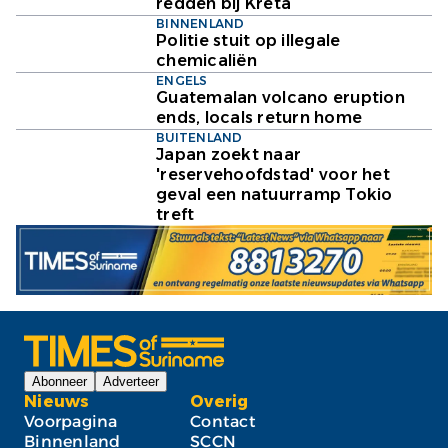
redden bij Kreta
BINNENLAND
Politie stuit op illegale
chemicaliën
ENGELS
Guatemalan volcano eruption
ends, locals return home
BUITENLAND
Japan zoekt naar
'reservehoofdstad' voor het
geval een natuurramp Tokio
treft
Abonneer
Adverteer
Nieuws
Overig
Voorpagina
Contact
Binnenland
SCCN