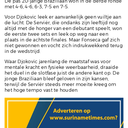
De pas 20-jarige Braziliaan won in de derde ronde
met 4-6, 4-6, 6-3, 7-5 en 7-5.
Voor Djokovic leek er aanvankelijk geen vuiltje aan
de lucht. De Serviër, die ondanks zijn leeftijd nog
altijd met de honger van een debutant speelt, won
de eerste twee sets en leek op weg naar een
plaats in de achtste finales. Maar Fonseca gaf zich
niet gewonnen en vocht zich indrukwekkend terug
in de wedstrijd.
Waar Djokovic jarenlang de maatstaf was voor
mentale kracht en fysieke weerbaarheid, draaide
het duel in de slotfase juist de andere kant op. De
jonge Braziliaan bleef geloven in zijn kansen,
terwijl de Serviër steeds meer moeite kreeg om
het hoge tempo vast te houden.