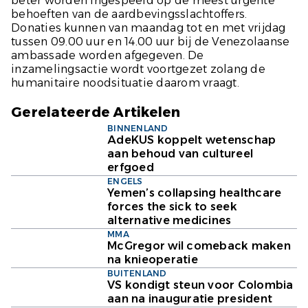
beter worden ingespeeld op de meest urgente
behoeften van de aardbevingsslachtoffers.
Donaties kunnen van maandag tot en met vrijdag
tussen 09.00 uur en 14.00 uur bij de Venezolaanse
ambassade worden afgegeven. De
inzamelingsactie wordt voortgezet zolang de
humanitaire noodsituatie daarom vraagt.
Gerelateerde Artikelen
BINNENLAND
AdeKUS koppelt wetenschap
aan behoud van cultureel
erfgoed
ENGELS
Yemen’s collapsing healthcare
forces the sick to seek
alternative medicines
MMA
McGregor wil comeback maken
na knieoperatie
BUITENLAND
VS kondigt steun voor Colombia
aan na inauguratie president