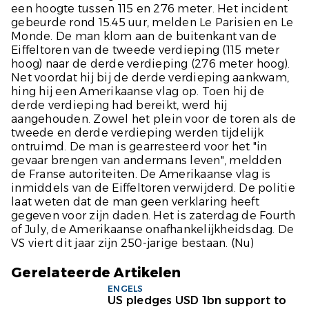
een hoogte tussen 115 en 276 meter. Het incident
gebeurde rond 15.45 uur, melden
Le Parisien
en
Le
Monde
. De man klom aan de buitenkant van de
Eiffeltoren van de tweede verdieping (115 meter
hoog) naar de derde verdieping (276 meter hoog).
Net voordat hij bij de derde verdieping aankwam,
hing hij een Amerikaanse vlag op. Toen hij de
derde verdieping had bereikt, werd hij
aangehouden. Zowel het plein voor de toren als de
tweede en derde verdieping werden tijdelijk
ontruimd. De man is gearresteerd voor het "in
gevaar brengen van andermans leven", meldden
de Franse autoriteiten. De Amerikaanse vlag is
inmiddels van de Eiffeltoren verwijderd. De politie
laat weten dat de man geen verklaring heeft
gegeven voor zijn daden. Het is zaterdag de Fourth
of July, de Amerikaanse onafhankelijkheidsdag. De
VS viert dit jaar zijn 250-jarige bestaan.
(Nu)
Gerelateerde Artikelen
ENGELS
US pledges USD 1bn support to