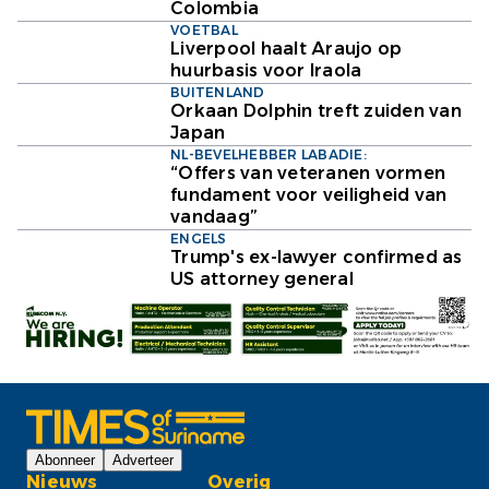
Colombia
VOETBAL
Liverpool haalt Araujo op
huurbasis voor Iraola
BUITENLAND
Orkaan Dolphin treft zuiden van
Japan
NL-BEVELHEBBER LABADIE:
“Offers van veteranen vormen
fundament voor veiligheid van
vandaag”
ENGELS
Trump's ex-lawyer confirmed as
US attorney general
Abonneer
Adverteer
Nieuws
Overig