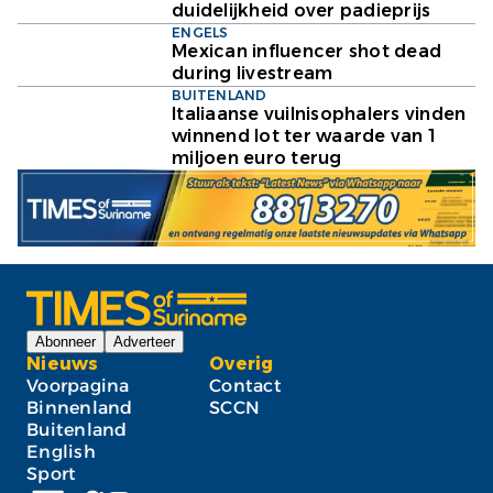
duidelijkheid over padieprijs
ENGELS
Mexican influencer shot dead
during livestream
BUITENLAND
Italiaanse vuilnisophalers vinden
winnend lot ter waarde van 1
miljoen euro terug
Abonneer
Adverteer
Nieuws
Overig
Voorpagina
Contact
Binnenland
SCCN
Buitenland
English
Sport