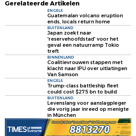
Gerelateerde Artikelen
ENGELS
Guatemalan volcano eruption
ends, locals return home
BUITENLAND
Japan zoekt naar
'reservehoofdstad' voor het
geval een natuurramp Tokio
treft
BINNENLAND
Coalitievrouwen stappen met
klacht naar IPU over uitlatingen
Van Samson
ENGELS
Trump-class battleship fleet
could cost $275 bn to build
BUITENLAND
Levenslang voor aanslagpleger
die vorig jaar inreed op menigte
in München