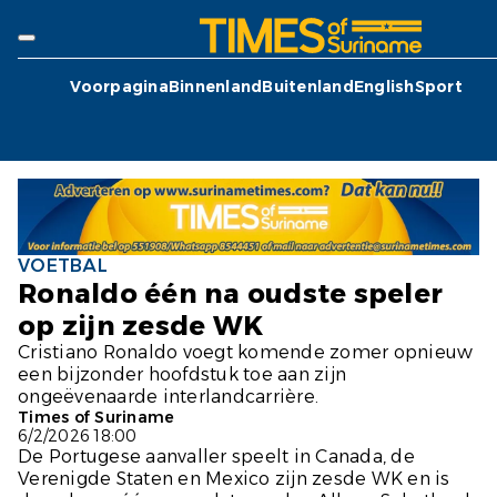
Voorpagina
Binnenland
Buitenland
English
Sport
VOETBAL
Ronaldo één na oudste speler
op zijn zesde WK
Cristiano Ronaldo voegt komende zomer opnieuw
een bijzonder hoofdstuk toe aan zijn
ongeëvenaarde interlandcarrière.
Times of Suriname
6/2/2026 18:00
De Portugese aanvaller speelt in Canada, de
Verenigde Staten en Mexico zijn zesde WK en is