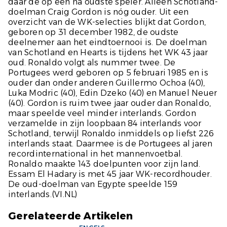
daar de op één na oudste speler. Alleen Schotland-
doelman Craig Gordon is nóg ouder. Uit een
overzicht van de WK-selecties blijkt dat Gordon,
geboren op 31 december 1982, de oudste
deelnemer aan het eindtoernooi is. De doelman
van Schotland en Hearts is tijdens het WK 43 jaar
oud. Ronaldo volgt als nummer twee. De
Portugees werd geboren op 5 februari 1985 en is
ouder dan onder anderen Guillermo Ochoa (40),
Luka Modric (40), Edin Dzeko (40) en Manuel Neuer
(40). Gordon is ruim twee jaar ouder dan Ronaldo,
maar speelde veel minder interlands. Gordon
verzamelde in zijn loopbaan 84 interlands voor
Schotland, terwijl Ronaldo inmiddels op liefst 226
interlands staat. Daarmee is de Portugees al jaren
recordinternational in het mannenvoetbal.
Ronaldo maakte 143 doelpunten voor zijn land.
Essam El Hadary is met 45 jaar WK-recordhouder.
De oud-doelman van Egypte speelde 159
interlands
.(VI.NL)
Gerelateerde Artikelen