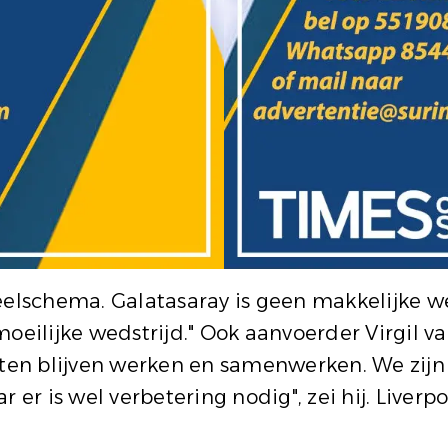
eelschema. Galatasaray is geen makkelijke w
oeilijke wedstrijd." Ook aanvoerder Virgil v
oeten blijven werken en samenwerken. We zij
 er is wel verbetering nodig", zei hij. Liver