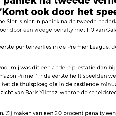
in paniek na tweede verli
 “Komt ook door het sp
ne Slot is niet in paniek na de tweede nederla
rloor door een vroege penalty met 1-0 van Gal
erste puntenverlies in de Premier League, doo
oor mij was dit een andere prestatie dan bij C
mazon Prime. "In de eerste helft speelden w
s het de thuisploeg die in de zestiende min
ezicht van Baris Yilmaz, waarop de scheidsre
n. Zij maken van een 20 procent penalty een 