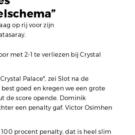
es
eelschema”
ag op rij voor zijn
atasaray.
r met 2-1 te verliezen bij Crystal
rystal Palace", zei Slot na de
e best goed en kregen we een grote
uut de score opende. Dominik
chter een penalty gaf. Victor Osimhen
100 procent penalty, dat is heel slim