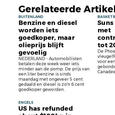
Gerelateerde Artike
BUITENLAND
BASKET
Benzine en diesel
Suns
worden iets
met
goedkoper, maar
cont
olieprijs blijft
tot 
gevoelig
De Phoe
vleugelf
NEDERLAND - Automobilisten
voor een
betalen deze week weer iets
gebonde
minder aan de pomp. De prijs van
Canadees
een liter benzine is sinds
maandag met ongeveer 5 cent
gedaald en diesel is zo'n 6 cent
goedkoper geworden.
ENGELS
US has refunded