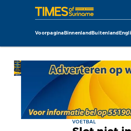
Voorpagina
Binnenland
Buitenland
Engl
VOETBAL