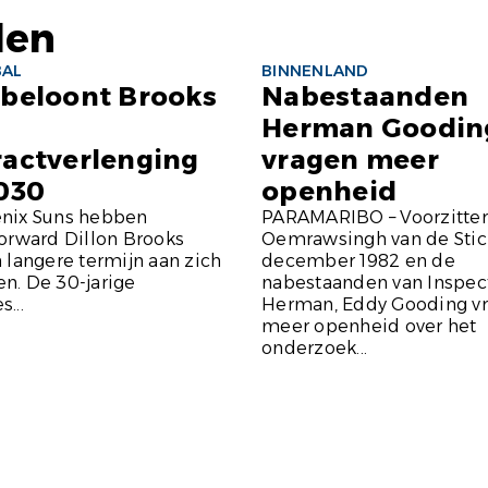
len
BAL
BINNENLAND
 beloont Brooks
Nabestaanden
Herman Goodin
ractverlenging
vragen meer
2030
openheid
nix Suns hebben
PARAMARIBO – Voorzitter
orward Dillon Brooks
Oemrawsingh van de Stic
 langere termijn aan zich
december 1982 en de
n. De 30-jarige
nabestaanden van Inspec
...
Herman, Eddy Gooding v
meer openheid over het
onderzoek...