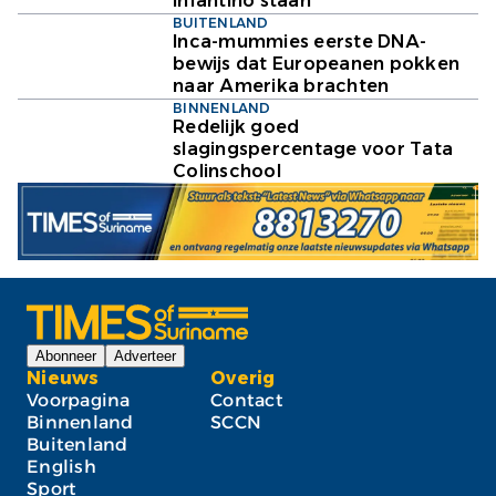
Infantino staan
BUITENLAND
Inca-mummies eerste DNA-
bewijs dat Europeanen pokken
naar Amerika brachten
BINNENLAND
Redelijk goed
slagingspercentage voor Tata
Colinschool
Abonneer
Adverteer
Nieuws
Overig
Voorpagina
Contact
Binnenland
SCCN
Buitenland
English
Sport