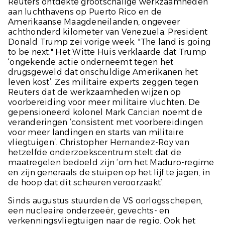
Reuters
ontdekte grootschalige werkzaamheden
aan luchthavens op Puerto Rico en de
Amerikaanse Maagdeneilanden, ongeveer
achthonderd kilometer van Venezuela. President
Donald Trump zei vorige week: "The land is going
to be next." Het Witte Huis verklaarde dat Trump
‘ongekende actie onderneemt tegen het
drugsgeweld dat onschuldige Amerikanen het
leven kost’. Zes militaire experts zeggen tegen
Reuters
dat de werkzaamheden wijzen op
voorbereiding voor meer militaire vluchten. De
gepensioneerd kolonel Mark Cancian noemt de
veranderingen ‘consistent met voorbereidingen
voor meer landingen en starts van militaire
vliegtuigen’. Christopher Hernandez-Roy van
hetzelfde onderzoekscentrum stelt dat de
maatregelen bedoeld zijn ‘om het Maduro-regime
en zijn generaals de stuipen op het lijf te jagen, in
de hoop dat dit scheuren veroorzaakt’.
Sinds augustus stuurden de VS oorlogsschepen,
een nucleaire onderzeeër, gevechts- en
verkenningsvliegtuigen naar de regio. Ook het