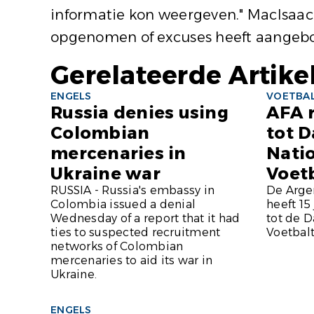
informatie kon weergeven." MacIsaac
opgenomen of excuses heeft aangebod
Gerelateerde Artike
ENGELS
VOETBA
Russia denies using
AFA r
Colombian
tot D
mercenaries in
Nati
Ukraine war
Voet
RUSSIA - Russia's embassy in
De Arge
Colombia issued a denial
heeft 15
Wednesday of a report that it had
tot de D
ties to suspected recruitment
Voetbal
networks of Colombian
mercenaries to aid its war in
Ukraine.
ENGELS