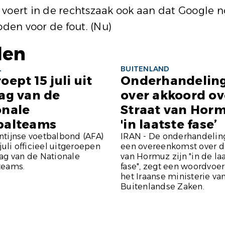
 voert in de rechtszaak ook aan dat Google 
en voor de fout. (
Nu
)
len
L
BUITENLAND
oept 15 juli uit
Onderhandelin
ag van de
over akkoord ov
onale
Straat van Hor
balteams
'in laatste fase’
ntijnse voetbalbond (AFA)
IRAN - De onderhandelin
 juli officieel uitgeroepen
een overeenkomst over de
ag van de Nationale
van Hormuz zijn "in de la
teams.
fase", zegt een woordvoe
het Iraanse ministerie va
Buitenlandse Zaken.