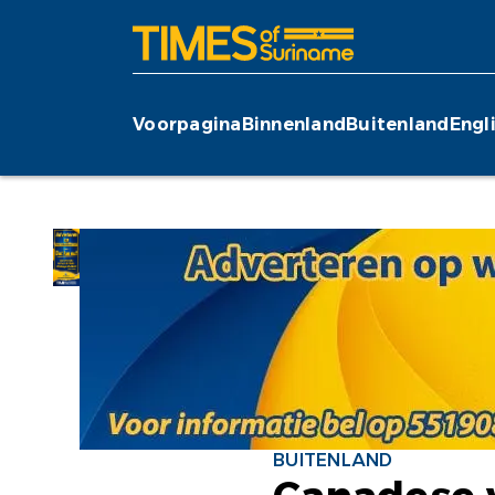
Voorpagina
Binnenland
Buitenland
Engl
BUITENLAND