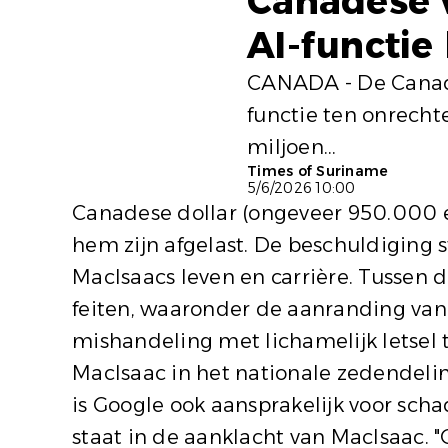
Canadese v
AI-functi
CANADA - De Canade
functie ten onrecht
miljoen...
Times of Suriname
5/6/2026 10:00
Canadese dollar (ongeveer 950.000 e
hem zijn afgelast. De beschuldiging 
MacIsaacs leven en carrière. Tussen 
feiten, waaronder de aanranding van
mishandeling met lichamelijk letsel 
MacIsaac in het nationale zedendeli
is Google ook aansprakelijk voor scha
staat in de aanklacht van MacIsaac. "