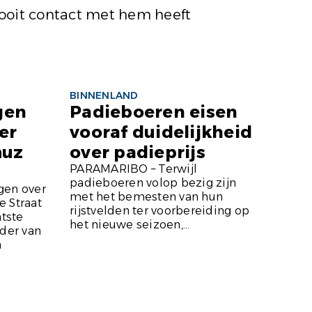
nooit contact met hem heeft
BINNENLAND
gen
Padieboeren eisen
er
vooraf duidelijkheid
muz
over padieprijs
PARAMARIBO – Terwijl
padieboeren volop bezig zijn
gen over
met het bemesten van hun
 Straat
rijstvelden ter voorbereiding op
atste
het nieuwe seizoen,...
rder van
n