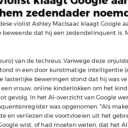
iolist klaagt Google a
e hem zedendader noem
se violist Ashley MacIsaac klaagt Google a
e beweerde dat hij een zedendelinquent is. M
uro) van de techreus. Vanwege deze onjuiste
stond in een door kunstmatige intelligentie
de lasterlijke beweringen stond dat hij was 
 een vrouw, online kinderlokken om het kind
tot gevolg. In het AI-overzicht van Google w
nquentenregister was opgenomen. "Als maker
de en verliezen die voortvloeien uit het gebr
Google wist, of had moeten weten, dat het AI