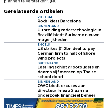
plannen te versterken". (
Nu
)
Gerelateerde Artikelen
VOETBAL
Rodri kiest Barcelona
BINNENLAND
Uitbreiding radartechnologie in
Brazilië biedt Suriname nieuwe
mogelijkheden
ENGELS
US strikes $1.2bn deal to pay
German firm to halt offshore
wind projects
BUITENLAND
Leerling schiet grootouders en
daarna vijf mensen op Thaise
school dood
BINNENLAND
OWC biedt excuses aan
directeur Imeao 2 aan na
onderzoek financieel beheer