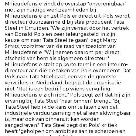
Milieudefensie vindt de overstap "onverenigbaar"
met zijn huidige werkzaamheden bij
Milieudefensie en zet Pols er direct uit. Pols wordt
directeur duurzaamheid bij staalproducent Tata
Steel in IJmuiden. "We zijn verrast door het vertrek
van Donald Pols en zeer teleurgesteld in zijn
keuze om naar Tata Steel te gaan", zegt Marty
Smits, voorzitter van de raad van toezicht van
Milieudefensie. "Wij nemen daarom per direct
afscheid van hem als algemeen directeur."
Milieudefensie stelt op korte termijn een interim-
directeur aan die de taken van Pols overneemt. Dat
Pols naar Tata Steel gaat, een van de grootste
vervuilers in Nederland, begrijpt de organisatie
niet. "Het is een bedrijf op wiens vervuiling
Milieudefensie zich richt." Pols zegt zelf dat hij zijn
ervaring bij Tata Steel "naar binnen" brengt. "Bij
Tata Steel heb ik de kans om te laten zien dat
industriële verduurzaming niet alleen afdwingbaar
is, maar ook van binnenuit kan worden
aangedreven." Tata Steel zegt dat Pols' kritiek
heeft "geholpen om ambities aan te scherpen en