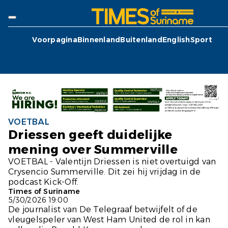
Voorpagina
Binnenland
Buitenland
English
Sport
VOETBAL
Driessen geeft duidelijke
mening over Summerville
VOETBAL - Valentijn Driessen is niet overtuigd van
Crysencio Summerville. Dit zei hij vrijdag in de
podcast Kick-Off.
Times of Suriname
5/30/2026 19:00
De journalist van
De Telegraaf
betwijfelt of de
vleugelspeler van West Ham United de rol in kan