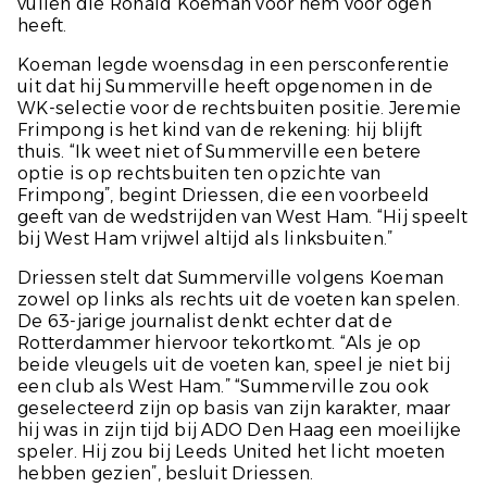
vullen die Ronald Koeman voor hem voor ogen
heeft.
Koeman legde woensdag in een persconferentie
uit dat hij Summerville heeft opgenomen in de
WK-selectie voor de rechtsbuiten positie. Jeremie
Frimpong is het kind van de rekening: hij blijft
thuis. “Ik weet niet of Summerville een betere
optie is op rechtsbuiten ten opzichte van
Frimpong”, begint Driessen, die een voorbeeld
geeft van de wedstrijden van West Ham. “Hij speelt
bij West Ham vrijwel altijd als linksbuiten.”
Driessen stelt dat Summerville volgens Koeman
zowel op links als rechts uit de voeten kan spelen.
De 63-jarige journalist denkt echter dat de
Rotterdammer hiervoor tekortkomt. “Als je op
beide vleugels uit de voeten kan, speel je niet bij
een club als West Ham.” “Summerville zou ook
geselecteerd zijn op basis van zijn karakter, maar
hij was in zijn tijd bij ADO Den Haag een moeilijke
speler. Hij zou bij Leeds United het licht moeten
hebben gezien”, besluit Driessen.