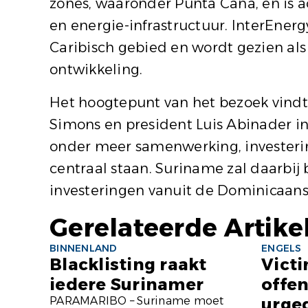
zones, waaronder Punta Cana, en is ac
en energie-infrastructuur. InterEnerg
Caribisch gebied en wordt gezien als
ontwikkeling.
Het hoogtepunt van het bezoek vindt 
Simons en president Luis Abinader in
onder meer samenwerking, investering
centraal staan. Suriname zal daarbij
investeringen vanuit de Dominicaans
Gerelateerde Artike
BINNENLAND
ENGELS
Blacklisting raakt
Victi
iedere Surinamer
offe
PARAMARIBO – Suriname moet
urge