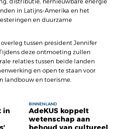
ng, distributie, hernieuwbare energie
anden in Latijns-Amerika en het
nvesteringen en duurzame
overleg tussen president Jennifer
 Tijdens deze ontmoeting zullen
ale relaties tussen beide landen
amenwerking en open te staan voor
an landbouw en toerisme.
BINNENLAND
 in
AdeKUS koppelt
wetenschap aan
s'
behoud van cultureel