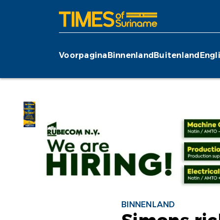
Voorpagina
Binnenland
Buitenland
Engl
BINNENLAND