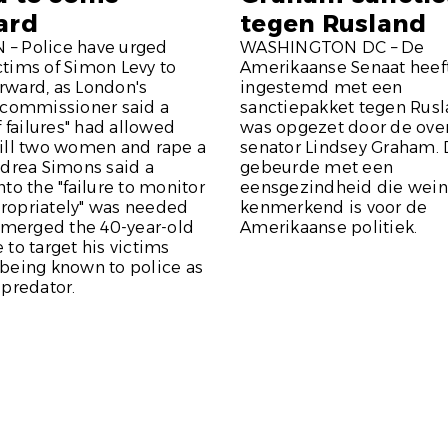
ard
tegen Rusland
– Police have urged
WASHINGTON DC – De
tims of Simon Levy to
Amerikaanse Senaat heeft
rward, as London's
ingestemd met een
 commissioner said a
sanctiepakket tegen Rusl
of failures" had allowed
was opgezet door de ove
kill two women and rape a
senator Lindsey Graham. 
ndrea Simons said a
gebeurde met een
nto the "failure to monitor
eensgezindheid die wein
ropriately" was needed
kenmerkend is voor de
 emerged the 40-year-old
Amerikaanse politiek.
 to target his victims
being known to police as
 predator.