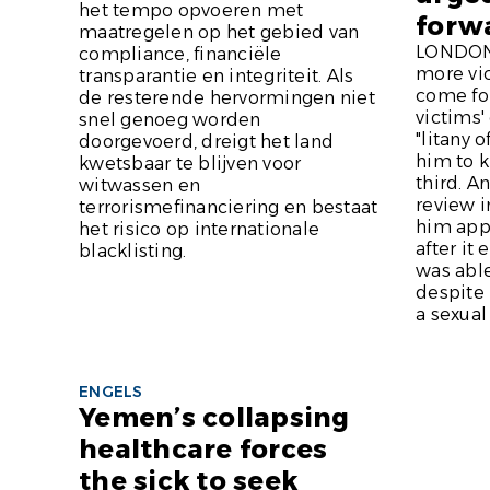
het tempo opvoeren met
forw
maatregelen op het gebied van
LONDON 
compliance, financiële
more vic
transparantie en integriteit. Als
come fo
de resterende hervormingen niet
victims'
snel genoeg worden
"litany 
doorgevoerd, dreigt het land
him to 
kwetsbaar te blijven voor
third. A
witwassen en
review i
terrorismefinanciering en bestaat
him app
het risico op internationale
after it
blacklisting.
was able
despite 
a sexual
ENGELS
Yemen’s collapsing
healthcare forces
the sick to seek