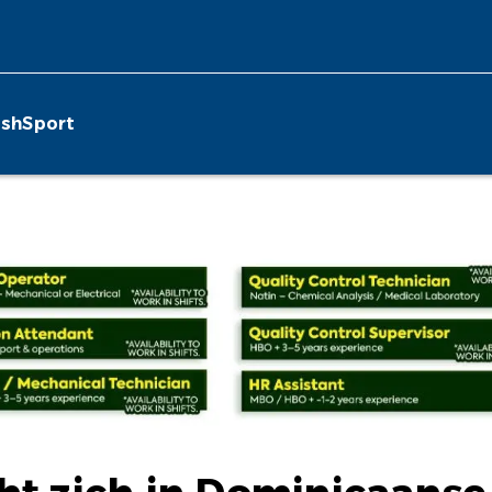
ish
Sport