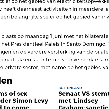
tief op het gebied van elektriciteitsopwekki
y heeft daarnaast activiteiten in meerdere l
 een belangrijke speler op het gebied van i
plaats op maandag 1 juni met het bilaterale 
 het Presidentieel Paleis in Santo Domingo.
en en de verdere versterking van de bilater
 benadrukken klaar te zijn voor versterkte s
e private sector, met name op het gebied v
len
BUITENLAND
ms of sex
Senaat VS stemt
nder Simon Levy
met 'Lindsey
d to come
Graham-sanctie