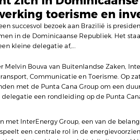
ht zich in Dominicaans
erking toerisme en inv
n succesvol bezoek aan Brazilië is presiden
en in de Dominicaanse Republiek. Het staa
en kleine delegatie af,...
er Melvin Bouva van Buitenlandse Zaken, In
ransport, Communicatie en Toerisme. Op za
onden met de Punta Cana Group om een du
delegatie een rondleiding op de Punta Cana
 met InterEnergy Group, een van de belangri
speelt een centrale rol in de energievoorzie