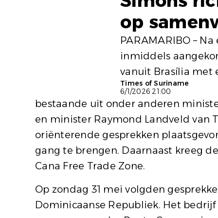
Simons ric
op samenw
PARAMARIBO – Na ee
inmiddels aangekom
vanuit Brasília met e
Times of Suriname
6/1/2026 21:00
bestaande uit onder anderen minist
en minister Raymond Landveld van T
oriënterende gesprekken plaatsgev
gang te brengen. Daarnaast kreeg de 
Cana Free Trade Zone.
Op zondag 31 mei volgden gesprekken
Dominicaanse Republiek. Het bedrijf 