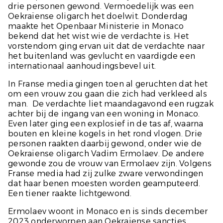
drie personen gewond. Vermoedelijk was een
Oekraïense oligarch het doelwit. Donderdag
maakte het Openbaar Ministerie in Monaco
bekend dat het wist wie de verdachte is. Het
vorstendom ging ervan uit dat de verdachte naar
het buitenland was gevlucht en vaardigde een
internationaal aanhoudingsbevel uit.
In Franse media gingen toen al geruchten dat het
om een vrouw zou gaan die zich had verkleed als
man. De verdachte liet maandagavond een rugzak
achter bij de ingang van een woning in Monaco.
Even later ging een explosief in de tas af, waarna
bouten en kleine kogels in het rond vlogen. Drie
personen raakten daarbij gewond, onder wie de
Oekraïense oligarch Vadim Ermolaev. De andere
gewonde zou de vrouw van Ermolaev zijn. Volgens
Franse media had zij zulke zware verwondingen
dat haar benen moesten worden geamputeerd.
Een tiener raakte lichtgewond.
Ermolaev woont in Monaco en is sinds december
2023 onderworpen aan Oekraïense sancties.