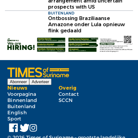
arrangement amid uncertain
prospects with US
BUITENLAND
Ontbossing Braziliaanse
Amazone onder Lula opnieuw
flink gedaald
Abonneer
Adverteer
Nieuws
Overig
Voorpagina
Contact
Binnenland
SCCN
Buitenland
English
Sport
©
2026
Times of Suriname – grootste landelijke