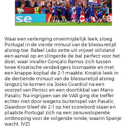
Waar een verlenging onvermijdelijk leek, sloeg
Portugal in de vierde minuut van de blessuretijd
alsnog toe. Rafael Leão zette uit vrijwel stilstand
een aanval op en slingerde de bal perfect voor het
doel, waar invaller Gonçalo Ramos zich tussen
twee Kroatische verdedigers losmaakte en met
een knappe kopbal de 2-1 maakte. Kroatië leek in
de dertiende minuut van de blessuretijd alsnog
langszij te komen via Josko Gvardiol na een
voorzet van Perisic en een doortikbal van Mario
Pasalic. Na ingrijpen van de VAR ging die treffer
echter niet door wegens buitenspel van Pasalic.
Daardoor bleef de 2-1 op het scorebord staan en
plaatste Portugal zich na een zenuwslopende
ontknoping voor de volgende ronde, waarin Spanje
wacht.
(VZ)