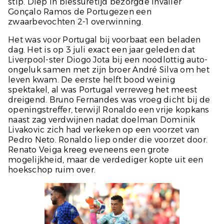
stip. Diep in blessuretijd bezorgde invaller
Gonçalo Ramos de Portugezen een
zwaarbevochten 2-1 overwinning.
Het was voor Portugal bij voorbaat een beladen
dag. Het is op 3 juli exact een jaar geleden dat
Liverpool-ster Diogo Jota bij een noodlottig auto-
ongeluk samen met zijn broer André Silva om het
leven kwam. De eerste helft bood weinig
spektakel, al was Portugal verreweg het meest
dreigend. Bruno Fernandes was vroeg dicht bij de
openingstreffer, terwijl Ronaldo een vrije kopkans
naast zag verdwijnen nadat doelman Dominik
Livakovic zich had verkeken op een voorzet van
Pedro Neto. Ronaldo liep onder die voorzet door.
Renato Veiga kreeg eveneens een grote
mogelijkheid, maar de verdediger kopte uit een
hoekschop ruim over.