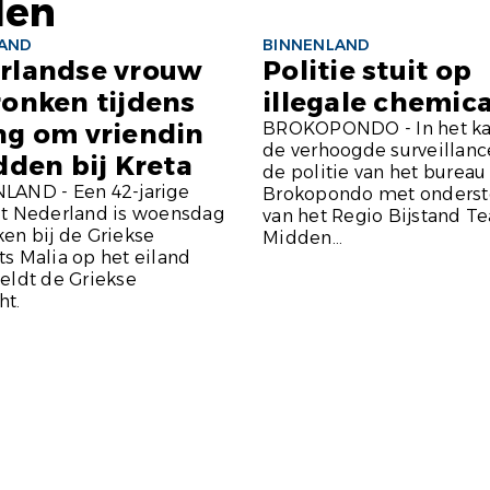
len
LAND
BINNENLAND
rlandse vrouw
Politie stuit op
ronken tijdens
illegale chemica
ng om vriendin
BROKOPONDO - In het ka
de verhoogde surveillanc
dden bij Kreta
de politie van het bureau
LAND - Een 42-jarige
Brokopondo met onderst
it Nederland is woensdag
van het Regio Bijstand T
en bij de Griekse
Midden...
s Malia op het eiland
eldt de Griekse
ht.