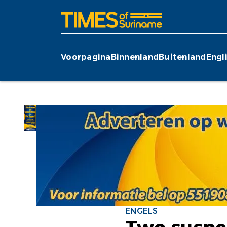
Voorpagina
Binnenland
Buitenland
Engl
ENGELS