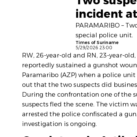
Two suspec
incident a
PARAMARIBO – Two su
special police unit.
Times of Suriname
5/29/2026 23:00
RW, 26-year-old and RN, 23-year-old
reportedly sustained a gunshot wou
Paramaribo (AZP) when a police unit f
out that the two suspects did busine
During the confrontation one of the s
suspects fled the scene. The victim w
arrested the police confiscated a gun.
investigation is ongoing.