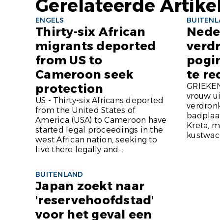
Gerelateerde Artike
ENGELS
BUITEN
Thirty-six African
Nede
migrants deported
verd
from US to
pogi
Cameroon seek
te re
protection
GRIEKEN
vrouw u
US - Thirty-six Africans deported
verdronk
from the United States of
badplaat
America (USA) to Cameroon have
Kreta, m
started legal proceedings in the
kustwac
west African nation, seeking to
live there legally and...
BUITENLAND
Japan zoekt naar
'reservehoofdstad'
voor het geval een